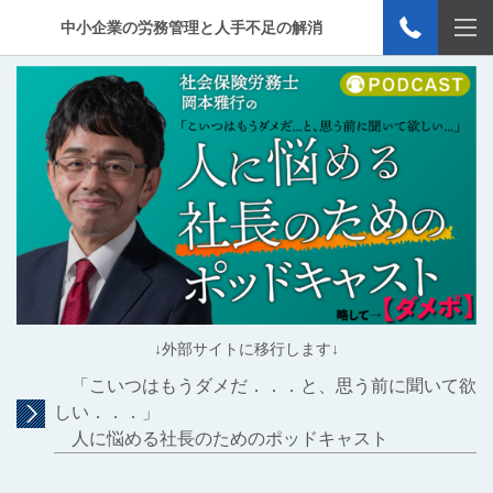
中小企業の労務管理と人手不足の解消
↓外部サイトに移行します↓
「こいつはもうダメだ．．．と、思う前に聞いて欲
しい．．．」
人に悩める社長のためのポッドキャスト