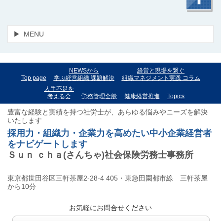
MENU
NEWSから
経営と現場を繋ぐ
Top page
学ぶ経営組織 課題解決
組織マネジメント実践 コラム
人手不足を
考える会
労務管理全般
健康経営推進
Topics
豊富な経験と実績を持つ社労士が、あらゆる悩みやニーズを解決
いたします
採用力・組織力・企業力を高めたい
中小企業経営者
をナビゲートします
Ｓｕｎ ｃｈａ
(さんちゃ)
社会保険労務士事務所
東京都世田谷区三軒茶屋2-28-4 405・
東急田園都市線 三軒茶屋
から
10分
お気軽にお問合せください